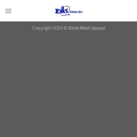
Chuyển
đến
nội
dung
Copyright 2026 ©
Dinh Minh Quyen