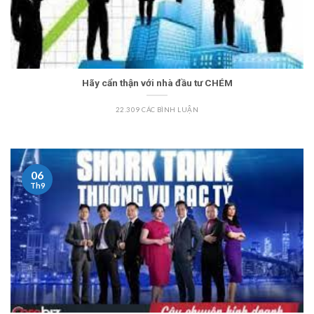
Hãy cẩn thận với nhà đầu tư CHÉM
22.309 CÁC BÌNH LUẬN
06
Th9