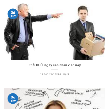
06
Th9
Phải ĐUỔI ngay các nhân viên này
31.965 CÁC BÌNH LUẬN
06
Th9