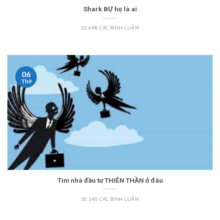
Shark BỰ họ là ai
22.688 CÁC BÌNH LUẬN
06
Th9
Tìm nhà đầu tư THIÊN THẦN ở đâu
30.140 CÁC BÌNH LUẬN