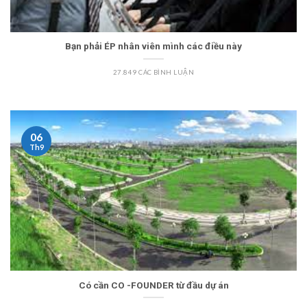
Bạn phải ÉP nhân viên mình các điều này
27.849 CÁC BÌNH LUẬN
06
Th9
Có cần CO -FOUNDER từ đầu dự án