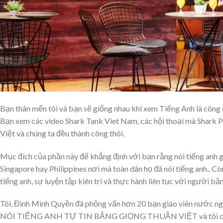
Bạn thân mến tôi và bạn sẽ giống nhau khi xem Tiếng Anh là công 
Bạn xem các video Shark Tank Viet Nam, các hội thoại mà Shark Phú
Việt và chúng ta đều thành công thôi.
Mục đích của phần này để khẳng định với bạn rằng nói tiếng anh gi
Singapore hay Philippines nơi mà toàn dân họ đã nói tiếng anh.. 
tiếng anh, sự luyện tập kiên trì và thực hành liên tục với người b
Tôi, Đinh Minh Quyền đã phỏng vấn hơn 20 bạn giáo viên nước ngoà
NÓI TIẾNG ANH TỰ TIN BẰNG GIỌNG THUẦN VIỆT và tôi chúc bạn 