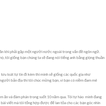
khăn khi phải gặp một người nước ngoài trong vấn đề ngôn ngữ.
họ, tôi giống bạn chúng ta sẽ đang nói tiếng anh bằng giọng thuần
ưu loát tự tin đi kèm thì mình sẽ giống các quốc gia như
ư người bản địa thì tôi chúc mừng bạn, vì bạn có niềm đam mê
làm ăn và đàm phán trong suốt 10 năm qua. Tôi tự hào mình đang
viết mà tôi tổng hợp được để lan tỏa cho các bạn góc nhìn