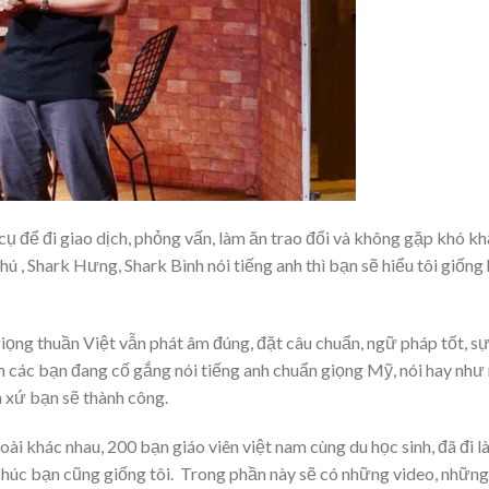
cụ để đi giao dịch, phỏng vấn, làm ăn trao đổi và không gặp khó 
 , Shark Hưng, Shark Bình nói tiếng anh thì bạn sẽ hiểu tôi giống 
ọng thuần Việt vẫn phát âm đúng, đặt câu chuẩn, ngữ pháp tốt, sự l
Còn các bạn đang cố gắng nói tiếng anh chuẩn giọng Mỹ, nói hay nh
ản xứ bạn sẽ thành công.
i khác nhau, 200 bạn giáo viên việt nam cùng du học sinh, đã đi 
cũng giống tôi. Trong phần này sẽ có những video, những bài 