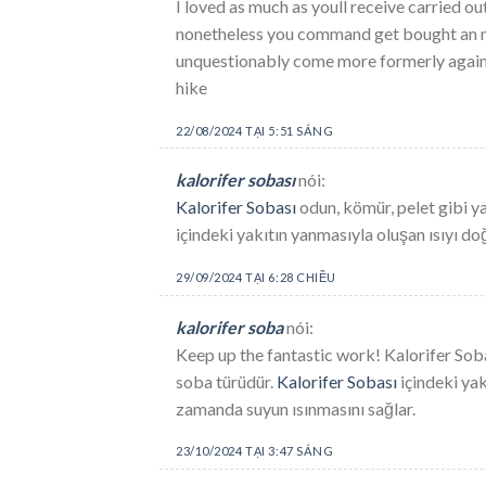
I loved as much as youll receive carried ou
nonetheless you command get bought an ne
unquestionably come more formerly again si
hike
22/08/2024 TẠI 5:51 SÁNG
kalorifer sobası
nói:
Kalorifer Sobası
odun, kömür, pelet gibi ya
içindeki yakıtın yanmasıyla oluşan ısıyı d
29/09/2024 TẠI 6:28 CHIỀU
kalorifer soba
nói:
Keep up the fantastic work! Kalorifer Sobas
soba türüdür.
Kalorifer Sobası
içindeki yak
zamanda suyun ısınmasını sağlar.
23/10/2024 TẠI 3:47 SÁNG