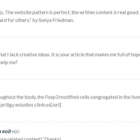
 The website pattern is perfect, the written content is real good.
ard for others.” by Sonya Friedman.
t I lack creative ideas. It is your article that makes me full of hop
 help me?
ghout the body, the Foxp3 modified cells congregated in the live
riligy estudios clinicos[/url]
 код
nói:
 more related content? Thanks!