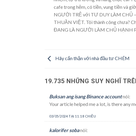
cafe trong hẻm, có tiền, vung tiền và
NGƯỜI TRẺ với TƯ DUY LÀM CHỦ 
THUẦN VIỆT. Tôi thành công chưa? Chắc
ĐANG LÀ NGƯỜI LÀM CHỦ HẠNH 
Hãy cẩn thận với nhà đầu tư CHÉM
19.735 NHỮNG SUY NGHĨ TRÊ
Buksan ang isang Binance account
nói:
Your article helped me a lot, is there any
03/05/2024 TẠI 11:18 CHIỀU
kalorifer soba
nói: