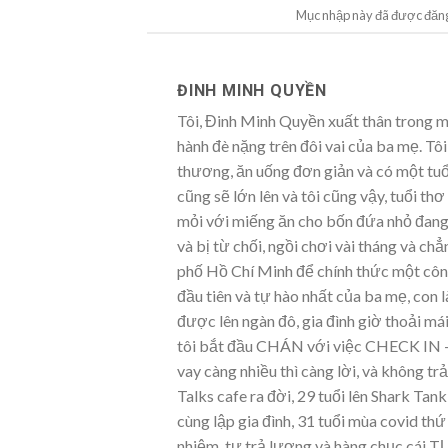
Mục nhập này đã được đăn
ĐINH MINH QUYỀN
Tôi, Đinh Minh Quyền xuất thân trong mộ
hành đè nặng trên đôi vai của ba mẹ. Tôi,
thương, ăn uống đơn giản và có một tuổi
cũng sẽ lớn lên và tôi cũng vậy, tuổi t
mỏi với miếng ăn cho bốn đứa nhỏ đang l
và bị từ chối, ngồi chơi vài tháng và c
phố Hồ Chí Minh để chính thức một côn
đầu tiên và tự hào nhất của ba mẹ, con 
được lên ngàn đô, gia đình giờ thoải má
tôi bắt đầu CHÁN với việc CHECK IN – 
vay càng nhiều thì càng lời, và không trả
Talks cafe ra đời, 29 tuổi lên Shark Tan
cùng lập gia đình, 31 tuổi mùa covid thứ
nhiệm, tự trả lương và hàng chục cái T