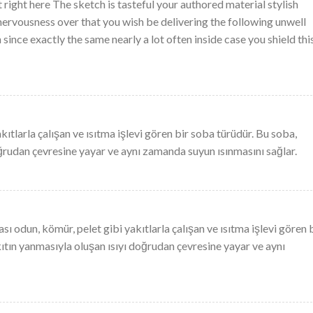
t right here The sketch is tasteful your authored material stylish
rvousness over that you wish be delivering the following unwell
nce exactly the same nearly a lot often inside case you shield thi
kıtlarla çalışan ve ısıtma işlevi gören bir soba türüdür. Bu soba,
oğrudan çevresine yayar ve aynı zamanda suyun ısınmasını sağlar.
ı odun, kömür, pelet gibi yakıtlarla çalışan ve ısıtma işlevi gören 
ıtın yanmasıyla oluşan ısıyı doğrudan çevresine yayar ve aynı