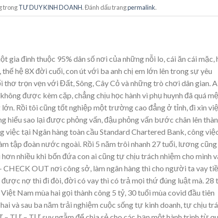
g trong
TƯ DUY KINH DOANH
. Đánh dấu trang
permalink
.
t gia đình thuộc 95% dân số nơi của những nỗi lo, cái ăn cái mặc,
 thế hệ 8X đời cuối, con út với ba anh chị em lớn lên trong sự yêu
 thơ trọn vẹn với Đất, Sông, Cây Cỏ và những trò chơi dân gian. A
hơ không được kèm cặp, chẳng chịu học hành vì phụ huynh đã quá m
ớn. Rồi tôi cũng tốt nghiệp một trường cao đẳng ở tỉnh, đi xin vi
hẳng hiểu sao lại được phỏng vấn, đậu phỏng vấn bước chân lên thà
g việc tại Ngân hàng toàn cầu Standard Chartered Bank, công việ
làm tập đoàn nước ngoài. Rồi 5 năm trôi nhanh 27 tuổi, lương cũng
i hơn nhiều khi bốn đứa con ai cũng tự chịu trách nhiệm cho mình v
CHECK OUT nơi công sở, làm ngân hàng thì cho người ta vay tiề
 được nợ thì đi đòi, đời có vay thì có trả mọi thứ đúng luật mà. 28 
k Việt Nam mùa hai gọi thành công 5 tỷ, 30 tuổi mùa covid đầu tiên
 hai và sau ba năm trải nghiệm cuộc sống tự kinh doanh, tự chịu tr
Ự – TỰ – TỰ suy ngẫm để chia sẻ cho các bạn một hành trình từ q