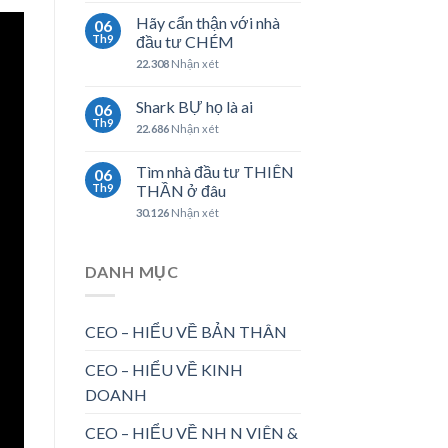
Hãy cẩn thận với nhà
06
Th9
đầu tư CHÉM
22.308
Nhận xét
Shark BỰ họ là ai
06
Th9
22.686
Nhận xét
Tìm nhà đầu tư THIÊN
06
Th9
THẦN ở đâu
30.126
Nhận xét
DANH MỤC
CEO – HIỂU VỀ BẢN THÂN
CEO – HIỂU VỀ KINH
DOANH
CEO – HIỂU VỀ NH N VIÊN &