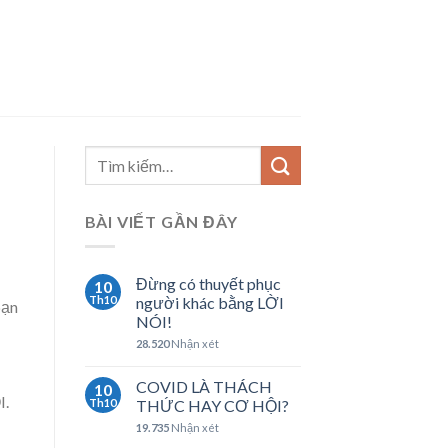
BÀI VIẾT GẦN ĐÂY
Đừng có thuyết phục
10
Th10
người khác bằng LỜI
bạn
NÓI!
28.520
Nhận xét
COVID LÀ THÁCH
10
I.
Th10
THỨC HAY CƠ HỘI?
19.735
Nhận xét