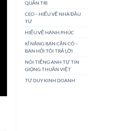
QUẢN TRỊ
CEO – HIỂU VỀ NHÀ ĐẦU
TƯ
HIỂU VỀ HẠNH PHÚC
KĨ NĂNG BẠN CẦN CÓ –
BẠN HỎI TÔI TRẢ LỜI
NÓI TIẾNG ANH TỰ TIN
GIỌNG THUẦN VIỆT
TƯ DUY KINH DOANH