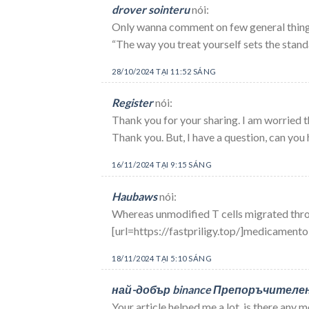
drover sointeru
nói:
Only wanna comment on few general things,
“The way you treat yourself sets the stand
28/10/2024 TẠI 11:52 SÁNG
Register
nói:
Thank you for your sharing. I am worried tha
Thank you. But, I have a question, can you
16/11/2024 TẠI 9:15 SÁNG
Haubaws
nói:
Whereas unmodified T cells migrated throu
[url=https://fastpriligy.top/]medicamento p
18/11/2024 TẠI 5:10 SÁNG
най-добър binance Препоръчителен
Your article helped me a lot, is there any