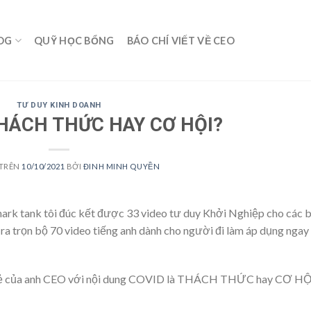
OG
QUỸ HỌC BỔNG
BÁO CHÍ VIẾT VỀ CEO
TƯ DUY KINH DOANH
THÁCH THỨC HAY CƠ HỘI?
 TRÊN
10/10/2021
BỞI
ĐINH MINH QUYỀN
shark tank tôi đúc kết được 33 video tư duy Khởi Nghiệp cho các 
ra trọn bộ 70 video tiếng anh dành cho người đi làm áp dụng ngay
 sẻ của anh CEO với nội dung COVID là THÁCH THỨC hay CƠ HỘ