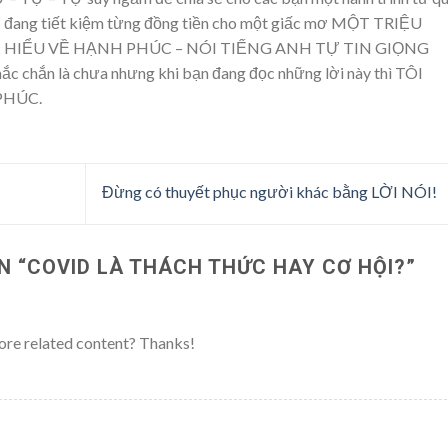
 giờ đang tiết kiệm từng đồng tiền cho một giấc mơ MỘT TRIỆU
– HIỂU VỀ HẠNH PHÚC – NÓI TIẾNG ANH TỰ TIN GIỌNG
 chắn là chưa nhưng khi bạn đang đọc những lời này thì TÔI
PHÚC.
Đừng có thuyết phục người khác bằng LỜI NÓI!
N “
COVID LÀ THÁCH THỨC HAY CƠ HỘI?
”
 more related content? Thanks!