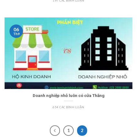
197 CÁC BÌNH LUẬN
06
Th9
Doanh nghiệp nhỏ luôn có cửa Thắng
654 CÁC BÌNH LUẬN
1
2