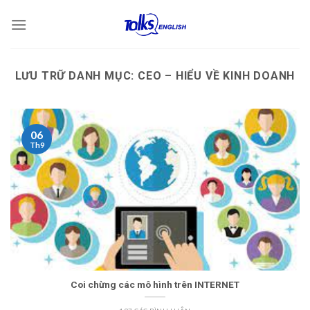
Chuyển
đến
nội
dung
LƯU TRỮ DANH MỤC:
CEO – HIỂU VỀ KINH DOANH
06
Th9
Coi chừng các mô hình trên INTERNET