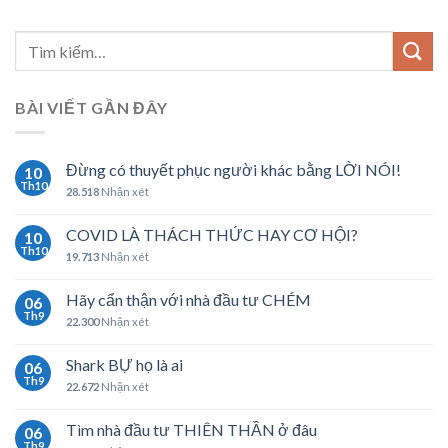
BÀI VIẾT GẦN ĐÂY
Đừng có thuyết phục người khác bằng LỜI NÓI!
10
Th10
28.518
Nhận xét
COVID LÀ THÁCH THỨC HAY CƠ HỘI?
10
Th10
19.713
Nhận xét
Hãy cẩn thận với nhà đầu tư CHÉM
06
Th9
22.300
Nhận xét
Shark BỰ họ là ai
06
Th9
22.672
Nhận xét
Tìm nhà đầu tư THIÊN THẦN ở đâu
06
Th9