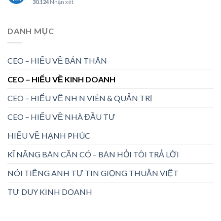
30.124
Nhận xét
DANH MỤC
CEO – HIỂU VỀ BẢN THÂN
CEO – HIỂU VỀ KINH DOANH
CEO – HIỂU VỀ NH N VIÊN & QUẢN TRỊ
CEO – HIỂU VỀ NHÀ ĐẦU TƯ
HIỂU VỀ HẠNH PHÚC
KĨ NĂNG BẠN CẦN CÓ – BẠN HỎI TÔI TRẢ LỜI
NÓI TIẾNG ANH TỰ TIN GIỌNG THUẦN VIỆT
TƯ DUY KINH DOANH