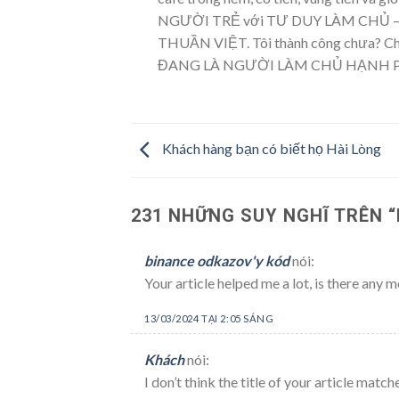
NGƯỜI TRẺ với TƯ DUY LÀM CHỦ 
THUẦN VIỆT. Tôi thành công chưa? Chắc
ĐANG LÀ NGƯỜI LÀM CHỦ HẠNH 
Khách hàng bạn có biết họ Hài Lòng
231 NHỮNG SUY NGHĨ TRÊN “
binance odkazov'y kód
nói:
Your article helped me a lot, is there any
13/03/2024 TẠI 2:05 SÁNG
Khách
nói:
I don’t think the title of your article mat