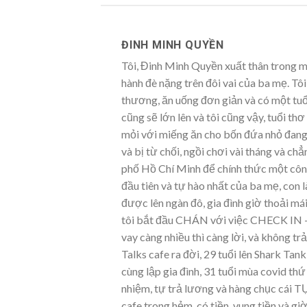
ĐINH MINH QUYỀN
Tôi, Đinh Minh Quyền xuất thân trong mộ
hành đè nặng trên đôi vai của ba mẹ. Tôi,
thương, ăn uống đơn giản và có một tuổi
cũng sẽ lớn lên và tôi cũng vậy, tuổi t
mỏi với miếng ăn cho bốn đứa nhỏ đang l
và bị từ chối, ngồi chơi vài tháng và c
phố Hồ Chí Minh để chính thức một côn
đầu tiên và tự hào nhất của ba mẹ, con 
được lên ngàn đô, gia đình giờ thoải má
tôi bắt đầu CHÁN với việc CHECK IN – 
vay càng nhiều thì càng lời, và không trả
Talks cafe ra đời, 29 tuổi lên Shark Tan
cùng lập gia đình, 31 tuổi mùa covid thứ
nhiệm, tự trả lương và hàng chục cái T
cafe trong hẻm, có tiền, vung tiền và