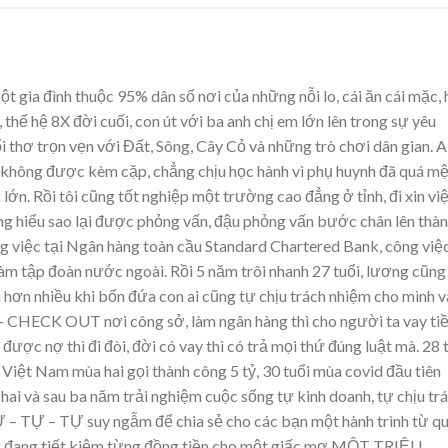
t gia đình thuộc 95% dân số nơi của những nỗi lo, cái ăn cái mặc,
 thế hệ 8X đời cuối, con út với ba anh chị em lớn lên trong sự yêu
 thơ trọn vẹn với Đất, Sông, Cây Cỏ và những trò chơi dân gian. A
hơ không được kèm cặp, chẳng chịu học hành vì phụ huynh đã quá m
ớn. Rồi tôi cũng tốt nghiệp một trường cao đẳng ở tỉnh, đi xin vi
hẳng hiểu sao lại được phỏng vấn, đậu phỏng vấn bước chân lên thà
g việc tại Ngân hàng toàn cầu Standard Chartered Bank, công việ
làm tập đoàn nước ngoài. Rồi 5 năm trôi nhanh 27 tuổi, lương cũng
i hơn nhiều khi bốn đứa con ai cũng tự chịu trách nhiệm cho mình v
CHECK OUT nơi công sở, làm ngân hàng thì cho người ta vay tiề
 được nợ thì đi đòi, đời có vay thì có trả mọi thứ đúng luật mà. 28 
k Việt Nam mùa hai gọi thành công 5 tỷ, 30 tuổi mùa covid đầu tiên
 hai và sau ba năm trải nghiệm cuộc sống tự kinh doanh, tự chịu tr
Ự – TỰ – TỰ suy ngẫm để chia sẻ cho các bạn một hành trình từ q
 giờ đang tiết kiệm từng đồng tiền cho một giấc mơ MỘT TRIỆU