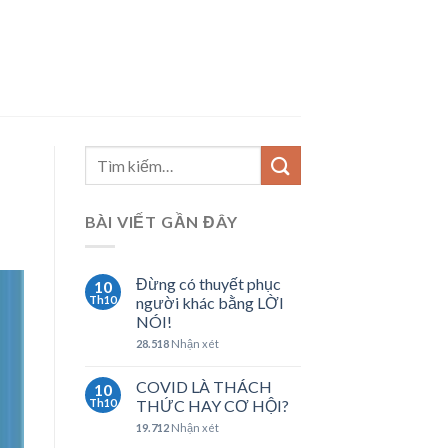
BÀI VIẾT GẦN ĐÂY
Đừng có thuyết phục
10
Th10
người khác bằng LỜI
NÓI!
28.518
Nhận xét
COVID LÀ THÁCH
10
Th10
THỨC HAY CƠ HỘI?
19.712
Nhận xét