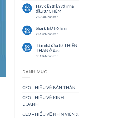
Hãy cẩn thận với nhà
06
Th9
đầu tư CHÉM
22.300
Nhận xét
Shark BỰ họ là ai
06
Th9
22.672
Nhận xét
Tìm nhà đầu tư THIÊN
06
Th9
THẦN ở đâu
30.124
Nhận xét
DANH MỤC
CEO – HIỂU VỀ BẢN THÂN
CEO – HIỂU VỀ KINH
DOANH
CEO – HIỂU VỀ NH N VIÊN &