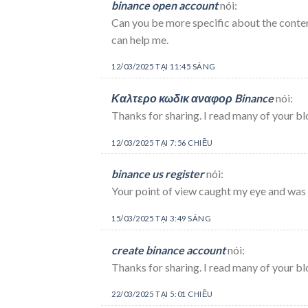
binance open account
nói:
Can you be more specific about the content
can help me.
12/03/2025 TẠI 11:45 SÁNG
Καλτερο κωδικ αναφορ Binance
nói:
Thanks for sharing. I read many of your blo
12/03/2025 TẠI 7:56 CHIỀU
binance us register
nói:
Your point of view caught my eye and was v
15/03/2025 TẠI 3:49 SÁNG
create binance account
nói:
Thanks for sharing. I read many of your blo
22/03/2025 TẠI 5:01 CHIỀU