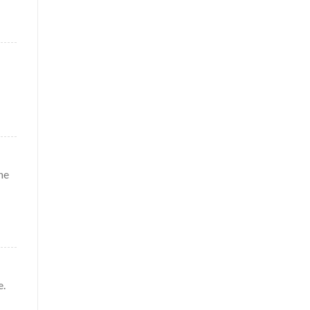
he
e.