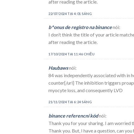
after reading the article.
22/07/2024 TẠI 4:01 SÁNG
b^onus de registro na binance
nói:
I don’t think the title of your article mat
after reading the article.
17/10/2024 TẠI 11:46 CHIỀU
Haubaws
nói:
84 was independently associated with in hos
counter[/url] The inhibition triggers proa
myocyte loss, and consequently LVD
21/11/2024 TẠI 6:24 SÁNG
binance referencní kód
nói:
Thank you for your sharing. I am worried tha
Thank you. But, I have a question, can you