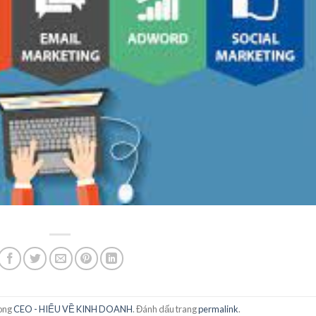
rong
CEO - HIỂU VỀ KINH DOANH
. Đánh dấu trang
permalink
.