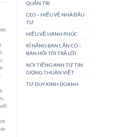
QUẢN TRỊ
CEO – HIỂU VỀ NHÀ ĐẦU
TƯ
 học
HIỂU VỀ HẠNH PHÚC
i
KĨ NĂNG BẠN CẦN CÓ –
ệt
BẠN HỎI TÔI TRẢ LỜI
ệc
NÓI TIẾNG ANH TỰ TIN
nh
GIỌNG THUẦN VIỆT
c
TƯ DUY KINH DOANH
à
n,
tuổi
ách
uán