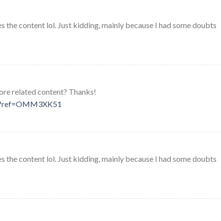
ches the content lol. Just kidding, mainly because I had some doubts
 more related content? Thanks!
ster?ref=OMM3XK51
ches the content lol. Just kidding, mainly because I had some doubts