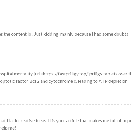
ches the content lol. Just kidding, mainly because I had some doubts
pital mortality [url=https://fastpriligy.top/]priligy tablets over t
poptotic factor Bcl 2 and cytochrome c, leading to ATP depletion,
t I lack creative ideas. It is your article that makes me full of hop
 help me?