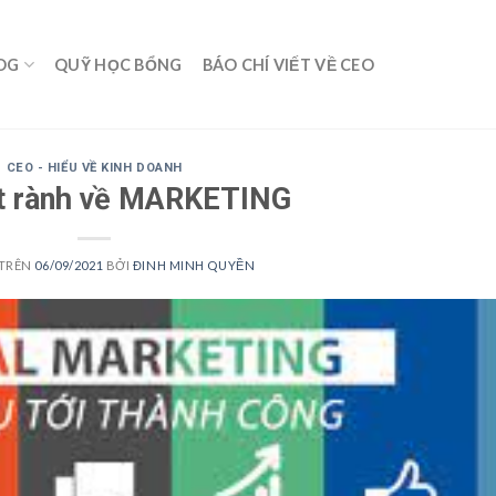
OG
QUỸ HỌC BỔNG
BÁO CHÍ VIẾT VỀ CEO
CEO - HIỂU VỀ KINH DOANH
ất rành về MARKETING
 TRÊN
06/09/2021
BỞI
ĐINH MINH QUYỀN