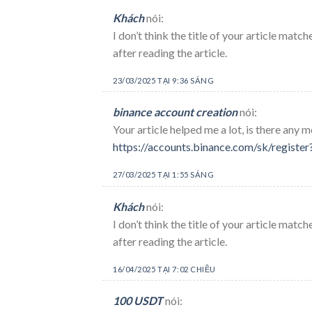
Khách
nói:
I don’t think the title of your article mat
after reading the article.
23/03/2025 TẠI 9:36 SÁNG
binance account creation
nói:
Your article helped me a lot, is there any
https://accounts.binance.com/sk/regi
27/03/2025 TẠI 1:55 SÁNG
Khách
nói:
I don’t think the title of your article mat
after reading the article.
16/04/2025 TẠI 7:02 CHIỀU
100 USDT
nói: