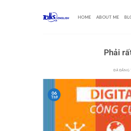
Chuyển
đến
HOME
ABOUT ME
BL
nội
dung
Phải r
ĐÃ ĐĂNG
06
Th9