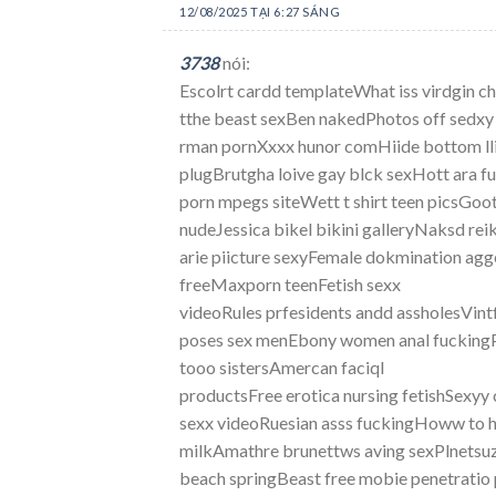
12/08/2025 TẠI 6:27 SÁNG
3738
nói:
Escolrt cardd templateWhat iss virdgin ch
tthe beast sexBen nakedPhotos off sedxy 
rman pornXxxx hunor comHiide bottom lli
plugBrutgha loive gay blck sexHott ara
porn mpegs siteWett t shirt teen picsGo
nudeJessica bikel bikini galleryNaksd rei
arie piicture sexyFemale dokmination agg
freeMaxporn teenFetish sexx
videoRules prfesidents andd assholesVin
poses sex menEbony women anal fuckingPe
tooo sistersAmercan faciql
productsFree erotica nursing fetishSexyy
sexx videoRuesian asss fuckingHoww to h
milkAmathre brunettws aving sexPlnetsuz
beach springBeast free mobie penetratio 