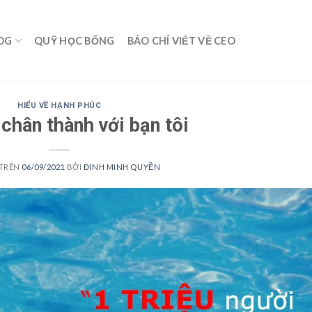
OG
QUỸ HỌC BỔNG
BÁO CHÍ VIẾT VỀ CEO
HIỂU VỀ HẠNH PHÚC
chân thành với bạn tôi
 TRÊN
06/09/2021
BỞI
ĐINH MINH QUYỀN