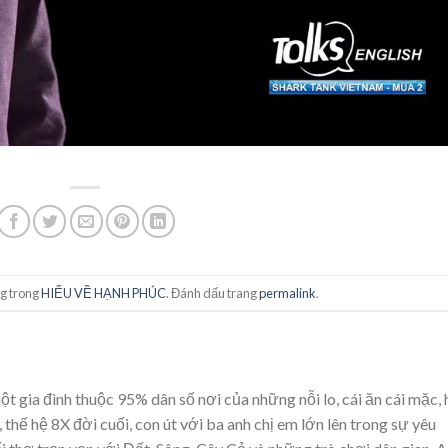
g trong
HIỂU VỀ HẠNH PHÚC
. Đánh dấu trang
permalink
.
t gia đình thuộc 95% dân số nơi của những nỗi lo, cái ăn cái mặc,
 thế hệ 8X đời cuối, con út với ba anh chị em lớn lên trong sự yêu