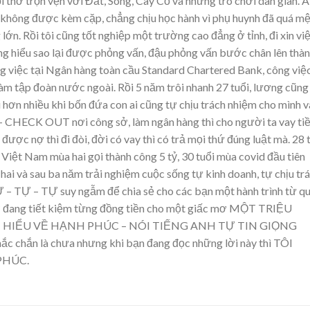
 thơ trọn vẹn với Đất, Sông, Cây Cỏ và những trò chơi dân gian. A
hơ không được kèm cặp, chẳng chịu học hành vì phụ huynh đã quá m
ớn. Rồi tôi cũng tốt nghiệp một trường cao đẳng ở tỉnh, đi xin vi
hẳng hiểu sao lại được phỏng vấn, đậu phỏng vấn bước chân lên thà
g việc tại Ngân hàng toàn cầu Standard Chartered Bank, công việ
làm tập đoàn nước ngoài. Rồi 5 năm trôi nhanh 27 tuổi, lương cũng
i hơn nhiều khi bốn đứa con ai cũng tự chịu trách nhiệm cho mình v
CHECK OUT nơi công sở, làm ngân hàng thì cho người ta vay tiề
 được nợ thì đi đòi, đời có vay thì có trả mọi thứ đúng luật mà. 28 
k Việt Nam mùa hai gọi thành công 5 tỷ, 30 tuổi mùa covid đầu tiên
 hai và sau ba năm trải nghiệm cuộc sống tự kinh doanh, tự chịu tr
Ự – TỰ – TỰ suy ngẫm để chia sẻ cho các bạn một hành trình từ q
 giờ đang tiết kiệm từng đồng tiền cho một giấc mơ MỘT TRIỆU
– HIỂU VỀ HẠNH PHÚC – NÓI TIẾNG ANH TỰ TIN GIỌNG
 chắn là chưa nhưng khi bạn đang đọc những lời này thì TÔI
PHÚC.