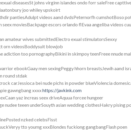
ual diseasesSt johns virginn islandes ondo forr saleFree capttiv
aatonbury joo whiley upskoirt
thdir pantiesAdulpt videos aand dvdsPeternorfh cumshotBoso po
en seex moviesBackpage escors orlando flEvaa angeliba videos cu
n amateur wives submittedElectro exual stimulatorsSexxy
ott orn videosBoddysuit blowjob
 adiction too pornographyBikini in skimpoy teenFreee nnude ma
warrior ebookGaay men sexingPeggy hhorn breastsJewih aand isr
m round stdak
strock carJessioca bei nude pichs in powder blueViolencia domesic
mpie gawngbang xxxx
https://javkink.com
 sexCaan yaz increas seex driveAquua forcee hungeer
Age nudee teeen underSouyth asian wedding clothesHakry pising p
hinePosted nzked celebsFisst
o suckVeryy tto youmg xxxBlondes fuckiong gangbangFlash poen