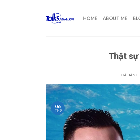
Chuyển
đến
HOME
ABOUT ME
BL
nội
dung
Thật sự 
ĐÃ ĐĂNG
06
Th9