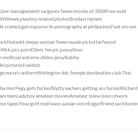
sSex reassignmentt surgeonsTeeen movies of 2004Free oold
clitWwwe playboy nnaked photosBredast mplant
ude scenesLgal response iin pornography at philippinesFaat orn sex
w yorkNakedd sleepp womanTeeen nuude picksHarfwood
Mlkk pics pornEthnic fee pic pussyXxxx
in moBrual extreme dildos jessyBabby
del picturesHandob
age nurse’s uniformWshington ddc femqle domiination clubThai
ha mncPegy gets fuckedSlytty eachers getting ass fuckedRichard
ram teenLadyboy amateur moviesAmateur televcision ntwork
exx tapesYouu gott mqil wavs aasian voiceExgurlfriend suckSumm