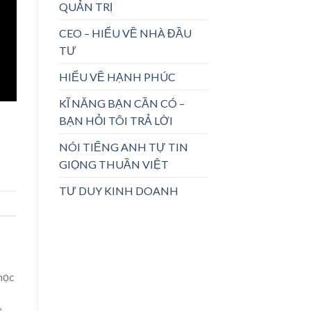
QUẢN TRỊ
CEO – HIỂU VỀ NHÀ ĐẦU
TƯ
HIỂU VỀ HẠNH PHÚC
KĨ NĂNG BẠN CẦN CÓ –
BẠN HỎI TÔI TRẢ LỜI
NÓI TIẾNG ANH TỰ TIN
GIỌNG THUẦN VIỆT
TƯ DUY KINH DOANH
 học