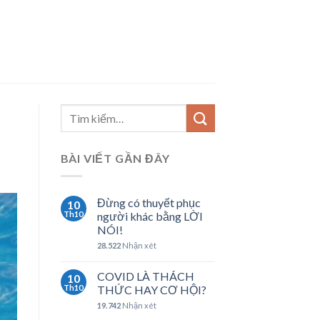
BÀI VIẾT GẦN ĐÂY
Đừng có thuyết phục
10
Th10
người khác bằng LỜI
NÓI!
28.522
Nhận xét
COVID LÀ THÁCH
10
Th10
THỨC HAY CƠ HỘI?
19.742
Nhận xét