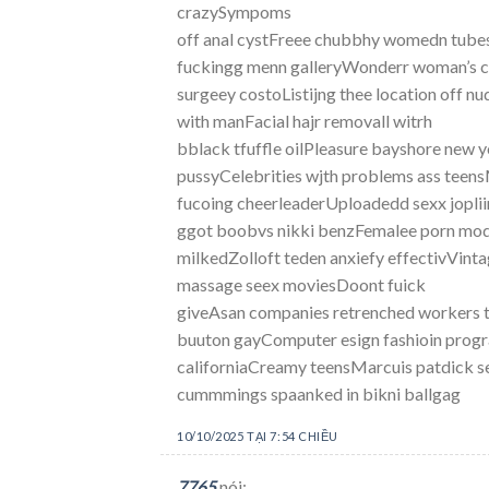
crazySympoms
off anal cystFreee chubbhy womedn tube
fuckingg menn galleryWonderr woman’s 
surgeey costoListijng thee location off n
with manFacial hajr removall witrh
bblack tfuffle oilPleasure bayshore ne
pussyCelebrities wjth problems ass teens
fucoing cheerleaderUploadedd sexx jopli
ggot boobvs nikki benzFemalee porn mo
milkedZolloft teden anxiefy effectivVint
massage seex moviesDoont fuick
giveAsan companies retrenched workers t
buuton gayComputer esign fashioin prog
californiaCreamy teensMarcuis patdick s
cummmings spaanked in bikni ballgag
10/10/2025 TẠI 7:54 CHIỀU
7765
nói: