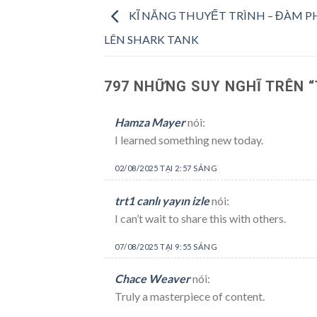
KĨ NĂNG THUYẾT TRÌNH – ĐÀM P
LÊN SHARK TANK
797 NHỮNG SUY NGHĨ TRÊN “
Hamza Mayer
nói:
I learned something new today.
02/08/2025 TẠI 2:57 SÁNG
trt1 canlı yayın izle
nói:
I can’t wait to share this with others.
07/08/2025 TẠI 9:55 SÁNG
Chace Weaver
nói:
Truly a masterpiece of content.