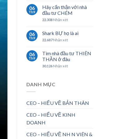
Hãy cẩn thận với nhà
06
Th9
đầu tư CHÉM
22.308
Nhận xét
Shark BỰ họ là ai
06
Th9
22.687
Nhận xét
Tìm nhà đầu tư THIÊN
06
Th9
THẦN ở đâu
30.126
Nhận xét
DANH MỤC
CEO – HIỂU VỀ BẢN THÂN
CEO – HIỂU VỀ KINH
DOANH
CEO – HIỂU VỀ NH N VIÊN &