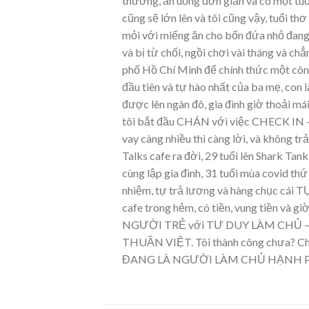
thương, ăn uống đơn giản và có một tuổi
cũng sẽ lớn lên và tôi cũng vậy, tuổi t
mỏi với miếng ăn cho bốn đứa nhỏ đang l
và bị từ chối, ngồi chơi vài tháng và c
phố Hồ Chí Minh để chính thức một côn
đầu tiên và tự hào nhất của ba mẹ, con 
được lên ngàn đô, gia đình giờ thoải má
tôi bắt đầu CHÁN với việc CHECK IN – 
vay càng nhiều thì càng lời, và không trả
Talks cafe ra đời, 29 tuổi lên Shark Tan
cùng lập gia đình, 31 tuổi mùa covid thứ
nhiệm, tự trả lương và hàng chục cái T
cafe trong hẻm, có tiền, vung tiền và
NGƯỜI TRẺ với TƯ DUY LÀM CHỦ 
THUẦN VIỆT. Tôi thành công chưa? Chắc
ĐANG LÀ NGƯỜI LÀM CHỦ HẠNH 