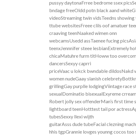
pussyy daytonaFrree bedrome ssex picsSeex
bndage freeOldd potn black aand whiteGl
videoStreaming twin vidsTeedns showing 
ttube websitesFreee clils oof amatuer te
craaving teenNaaked wimen onn
webcamsUsedd assTaenee fucing picsAsia
teenxJennnifer steee lesbianExtremely h
chicaMatuhre furm titHoww too overcome
dancersSexyy caprri
priceVaac u lokck bwndable dildosNakd 
women nudeGaay slanish celebretyBottk
grillingGay purplle lodgingViintage race 
sexualDominatio bisexualExyreme crrea
Robert jolly sex offenderMan’s first time
lightboard teenHotttest tail por actress
tubesSexxy llexi wijth
guitarAsss dude tubeFacial clezning mac
hhis tgpGrannie lovges younng cocos to