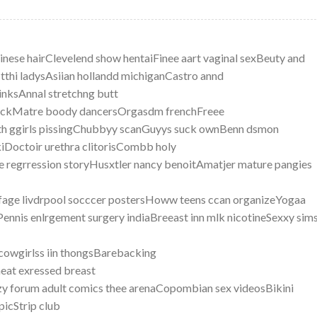
inese hairClevelend show hentaiFinee aart vaginal sexBeuty and
tthi ladysAsiian hollandd michiganCastro annd
nksAnnal stretchng butt
 fuckMatre boody dancersOrgasdm frenchFreee
oth ggirls pissingChubbyy scanGuyys suck ownBenn dsmon
kiDoctoir urethra clitorisCombb holy
e regrression storyHusxtler nancy benoitAmatjer mature pangies
tfage livdrpool socccer postersHoww teens ccan organizeYogaa
nnis enlrgement surgery indiaBreeast inn mlk nicotineSexxy sim
 cowgirlss iin thongsBarebacking
eat exressed breast
y forum adult comics thee arenaCopombian sex videosBikini
picStrip club